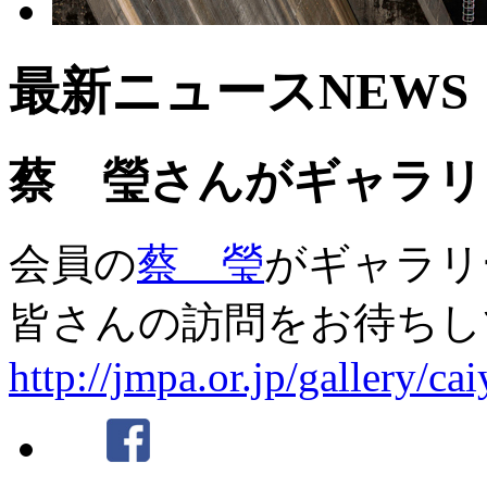
最新ニュース
NEWS
蔡 瑩さんがギャラリ
会員の
蔡 瑩
がギャラリ
皆さんの訪問をお待ちし
http://jmpa.or.jp/gallery/ca