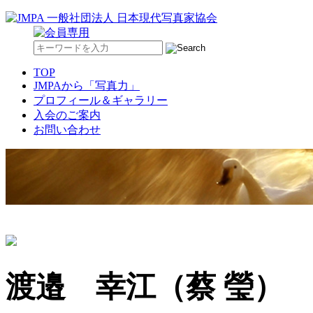
TOP
JMPAから「写真力」
プロフィール＆ギャラリー
入会のご案内
お問い合わせ
渡邉 幸江（蔡 瑩）