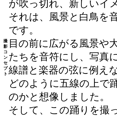
が吹っ切れ、新しいイ
それは、風景と白鳥を
です。
目の前に広がる風景や
撮
影
コ
たちを音符にし、写真
ン
セ
線譜と楽器の弦に例え
プ
ト
どのように五線の上で
のかと想像しました。
そして、この踊りを撮