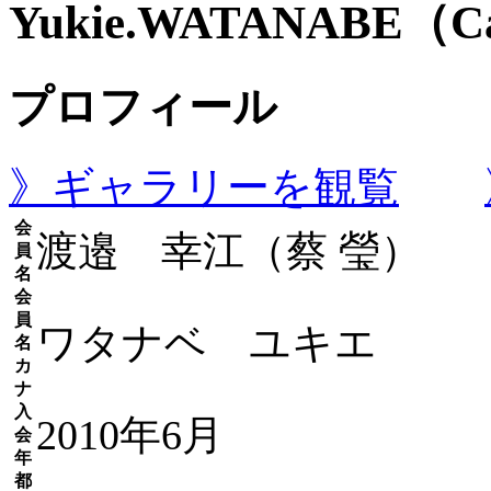
Yukie.WATANABE（Ca
プロフィール
》ギャラリーを観覧
会
渡邉 幸江（蔡 瑩）
員
名
会
員
ワタナベ ユキエ
名
カ
ナ
入
2010年6月
会
年
都